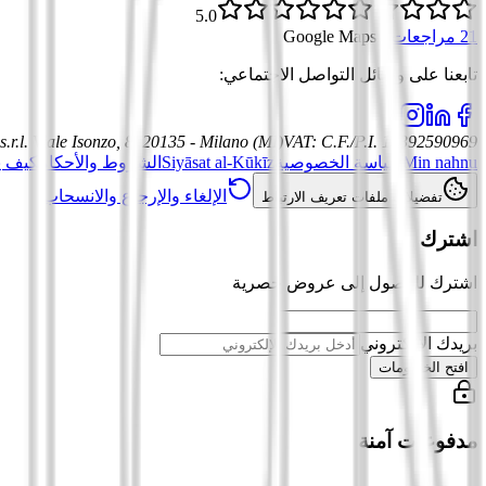
5.0
21 مراجعات
·
Google Maps
تابعنا على وسائل التواصل الاجتماعي
:
.r.l.
Viale Isonzo, 8, 20135 - Milano (MI)
VAT
:
C.F./P.I. 12392590969
Min nahnu
سياسة الخصوصية
Siyāsat al-Kūkīz
الشروط والأحكام
كيف ي
الإلغاء والإرجاع والانسحاب
تفضيلات ملفات تعريف الارتباط
اشترك
اشترك للوصول إلى عروض حصرية
بريدك الإلكتروني
افتح الخصومات
مدفوعات آمنة