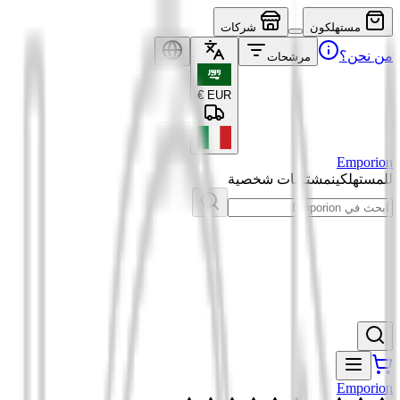
مستهلكون
شركات
من نحن؟
مرشحات
€
EUR
Emporion
للمستهلكين
مشتريات شخصية
Emporion