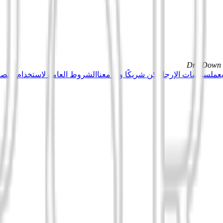
DrillDown s
عمل
سياسات الإرجاع
كن شريكًا وبِع معنا
الشروط العامة لاستخدام منصة Tuduu (المستخدمون المهني