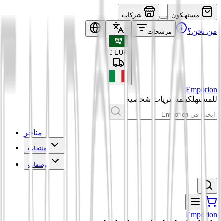
مستهلكون
شركات
من نحن؟
مرشحات
€
EUR
Emporion
للمستهلكين
مشتريات شخصية
متاجر
منتجات
وصفات
Emporion