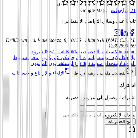
5.0
21 مراجعات
·
Google Maps
تابعنا على وسائل التواصل الاجتماعي
:
DrillDown s.r.l.
Viale Isonzo, 8, 20135 - Milano (MI)
VAT
:
C.F./P.I.
12392590969
Min nahnu
سياسة الخصوصية
Siyāsat al-Kūkīz
الشروط
والأحكام
كيف يعمل
سياسات الإرجاع
كن شريكًا وبِع معنا
الشروط
العامة لاستخدام منصة Tuduu (المستخدمون المهنيون)
الإلغاء والإرجاع والانسحاب
تفضيلات ملفات تعريف الارتباط
اشترك
اشترك للوصول إلى عروض حصرية
بريدك الإلكتروني
افتح الخصومات