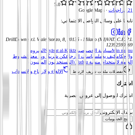
5.0
21 مراجعات
·
Google Maps
تابعنا على وسائل التواصل الاجتماعي
:
DrillDown s.r.l.
Viale Isonzo, 8, 20135 - Milano (MI)
VAT
:
C.F./P.I.
12392590969
Min nahnu
سياسة الخصوصية
Siyāsat al-Kūkīz
الشروط
والأحكام
كيف يعمل
سياسات الإرجاع
كن شريكًا وبِع معنا
الشروط
العامة لاستخدام منصة Tuduu (المستخدمون المهنيون)
الإلغاء والإرجاع والانسحاب
تفضيلات ملفات تعريف الارتباط
اشترك
اشترك للوصول إلى عروض حصرية
بريدك الإلكتروني
افتح الخصومات