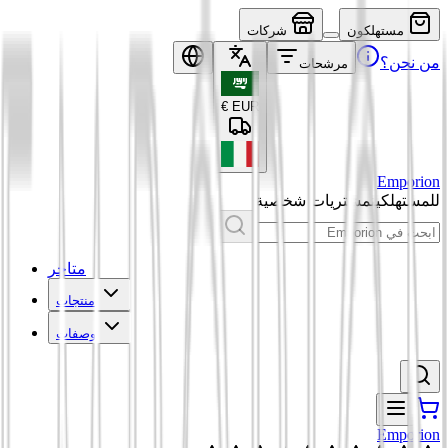
مستهلكون
شركات
من نحن؟
مرشحات
€
EUR
Emporion
للمستهلكين
مشتريات شخصية
متاجر
منتجات
وصفات
Emporion