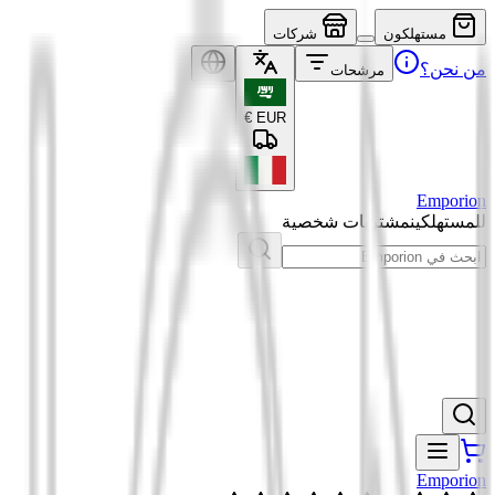
مستهلكون
شركات
من نحن؟
مرشحات
€
EUR
Emporion
للمستهلكين
مشتريات شخصية
Emporion