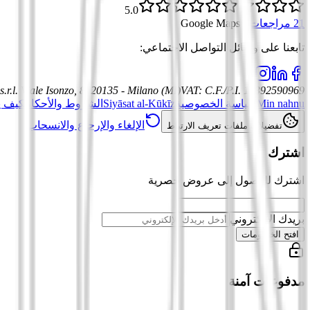
5.0
21 مراجعات
·
Google Maps
تابعنا على وسائل التواصل الاجتماعي
:
.r.l.
Viale Isonzo, 8, 20135 - Milano (MI)
VAT
:
C.F./P.I. 12392590969
Min nahnu
سياسة الخصوصية
Siyāsat al-Kūkīz
الشروط والأحكام
كيف ي
الإلغاء والإرجاع والانسحاب
تفضيلات ملفات تعريف الارتباط
اشترك
اشترك للوصول إلى عروض حصرية
بريدك الإلكتروني
افتح الخصومات
مدفوعات آمنة