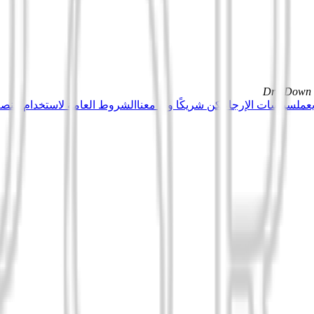
DrillDown s
عمل
سياسات الإرجاع
كن شريكًا وبِع معنا
الشروط العامة لاستخدام منصة Tuduu (المستخدمون المهني