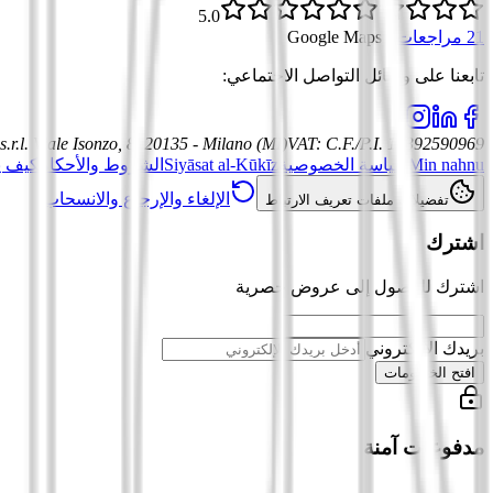
5.0
21 مراجعات
·
Google Maps
تابعنا على وسائل التواصل الاجتماعي
:
.r.l.
Viale Isonzo, 8, 20135 - Milano (MI)
VAT
:
C.F./P.I. 12392590969
Min nahnu
سياسة الخصوصية
Siyāsat al-Kūkīz
الشروط والأحكام
كيف ي
الإلغاء والإرجاع والانسحاب
تفضيلات ملفات تعريف الارتباط
اشترك
اشترك للوصول إلى عروض حصرية
بريدك الإلكتروني
افتح الخصومات
مدفوعات آمنة