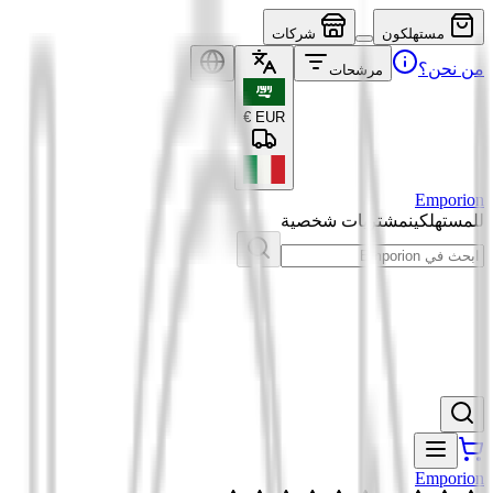
مستهلكون
شركات
من نحن؟
مرشحات
€
EUR
Emporion
للمستهلكين
مشتريات شخصية
Emporion