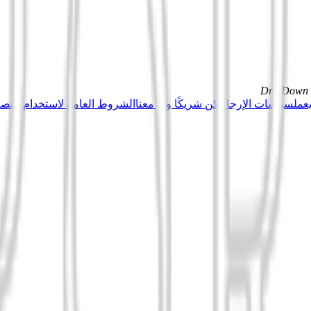
DrillDown s
عمل
سياسات الإرجاع
كن شريكًا وبِع معنا
الشروط العامة لاستخدام منصة Tuduu (المستخدمون المهني