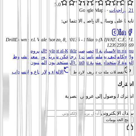
5.0
21 مراجعات
·
Google Maps
تابعنا على وسائل التواصل الاجتماعي
:
DrillDown s.r.l.
Viale Isonzo, 8, 20135 - Milano (MI)
VAT
:
C.F./P.I.
12392590969
Min nahnu
سياسة الخصوصية
Siyāsat al-Kūkīz
الشروط
والأحكام
كيف يعمل
سياسات الإرجاع
كن شريكًا وبِع معنا
الشروط
العامة لاستخدام منصة Tuduu (المستخدمون المهنيون)
الإلغاء والإرجاع والانسحاب
تفضيلات ملفات تعريف الارتباط
اشترك
اشترك للوصول إلى عروض حصرية
بريدك الإلكتروني
افتح الخصومات