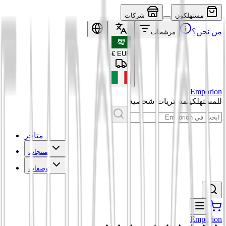
مستهلكون
شركات
من نحن؟
مرشحات
€
EUR
Emporion
للمستهلكين
مشتريات شخصية
متاجر
منتجات
وصفات
Emporion