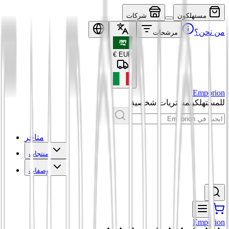
مستهلكون
شركات
من نحن؟
مرشحات
€
EUR
Emporion
للمستهلكين
مشتريات شخصية
متاجر
منتجات
وصفات
Emporion