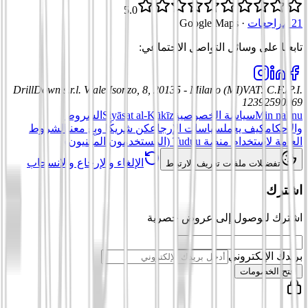
5.0
21 مراجعات
·
Google Maps
تابعنا على وسائل التواصل الاجتماعي
:
DrillDown s.r.l.
Viale Isonzo, 8, 20135 - Milano (MI)
VAT
:
C.F./P.I.
12392590969
Min nahnu
سياسة الخصوصية
Siyāsat al-Kūkīz
الشروط
والأحكام
كيف يعمل
سياسات الإرجاع
كن شريكًا وبِع معنا
الشروط
العامة لاستخدام منصة Tuduu (المستخدمون المهنيون)
الإلغاء والإرجاع والانسحاب
تفضيلات ملفات تعريف الارتباط
اشترك
اشترك للوصول إلى عروض حصرية
بريدك الإلكتروني
افتح الخصومات