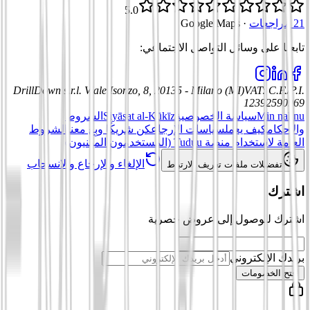
5.0
21 مراجعات
·
Google Maps
تابعنا على وسائل التواصل الاجتماعي
:
DrillDown s.r.l.
Viale Isonzo, 8, 20135 - Milano (MI)
VAT
:
C.F./P.I.
12392590969
Min nahnu
سياسة الخصوصية
Siyāsat al-Kūkīz
الشروط
والأحكام
كيف يعمل
سياسات الإرجاع
كن شريكًا وبِع معنا
الشروط
العامة لاستخدام منصة Tuduu (المستخدمون المهنيون)
الإلغاء والإرجاع والانسحاب
تفضيلات ملفات تعريف الارتباط
اشترك
اشترك للوصول إلى عروض حصرية
بريدك الإلكتروني
افتح الخصومات