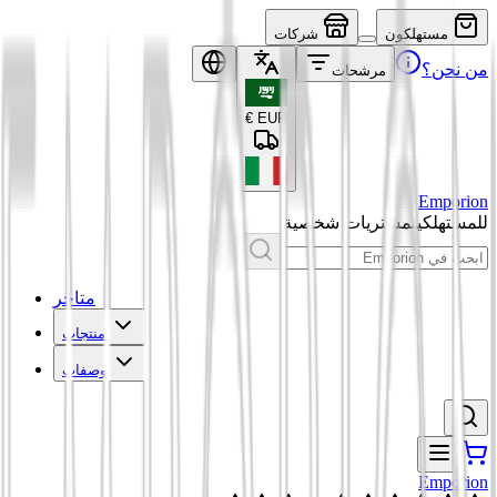
مستهلكون
شركات
من نحن؟
مرشحات
€
EUR
Emporion
للمستهلكين
مشتريات شخصية
متاجر
منتجات
وصفات
Emporion