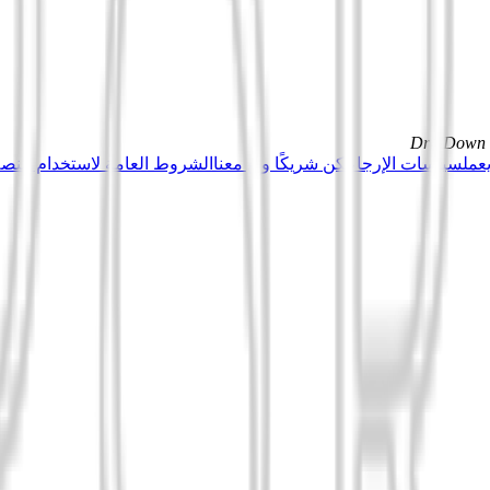
DrillDown s
عمل
سياسات الإرجاع
كن شريكًا وبِع معنا
الشروط العامة لاستخدام منصة Tuduu (المستخدمون المهني