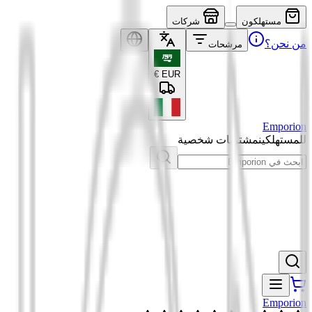
مستهلكون
شركات
من نحن؟
مرشحات
€
EUR
Emporion
للمستهلكين
مشتريات شخصية
Emporion