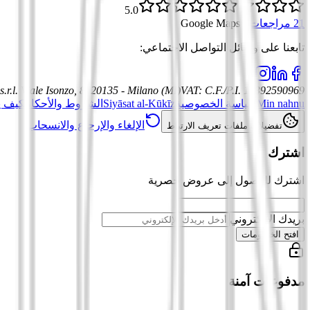
5.0
21 مراجعات
·
Google Maps
تابعنا على وسائل التواصل الاجتماعي
:
.r.l.
Viale Isonzo, 8, 20135 - Milano (MI)
VAT
:
C.F./P.I. 12392590969
Min nahnu
سياسة الخصوصية
Siyāsat al-Kūkīz
الشروط والأحكام
كيف ي
الإلغاء والإرجاع والانسحاب
تفضيلات ملفات تعريف الارتباط
اشترك
اشترك للوصول إلى عروض حصرية
بريدك الإلكتروني
افتح الخصومات
مدفوعات آمنة