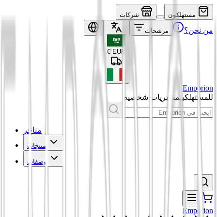
مستهلكون
شركات
من نحن؟
مرشحات
€
EUR
Emporion
للمستهلكين
مشتريات شخصية
متاجر
منتجات
وصفات
Emporion