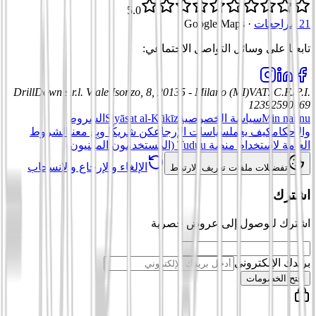
5.0
21 مراجعات
·
Google Maps
تابعنا على وسائل التواصل الاجتماعي
:
DrillDown s.r.l.
Viale Isonzo, 8, 20135 - Milano (MI)
VAT
:
C.F./P.I.
12392590969
Min nahnu
سياسة الخصوصية
Siyāsat al-Kūkīz
الشروط
والأحكام
كيف يعمل
سياسات الإرجاع
كن شريكًا وبِع معنا
الشروط
العامة لاستخدام منصة Tuduu (المستخدمون المهنيون)
الإلغاء والإرجاع والانسحاب
تفضيلات ملفات تعريف الارتباط
اشترك
اشترك للوصول إلى عروض حصرية
بريدك الإلكتروني
افتح الخصومات