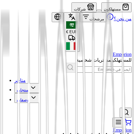
مستهلكون
شركات
من نحن؟
مرشحات
€
EUR
Emporion
للمستهلكين
مشتريات شخصية
متاجر
منتجات
وصفات
Emporion