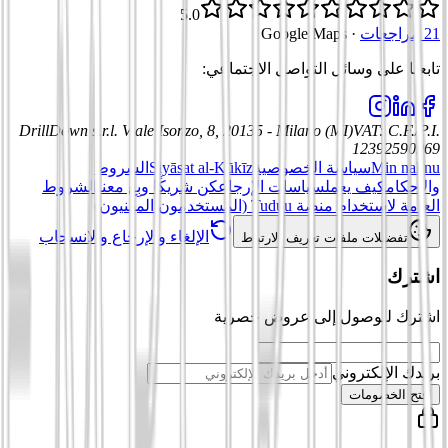
5.0
21 مراجعات
·
Google Maps
تابعنا على وسائل التواصل الاجتماعي
:
DrillDown s.r.l.
Viale Isonzo, 8, 20135 - Milano (MI)
VAT
:
C.F./P.I.
12392590969
Min nahnu
سياسة الخصوصية
Siyāsat al-Kūkīz
الشروط
والأحكام
كيف يعمل
سياسات الإرجاع
كن شريكًا وبِع معنا
الشروط
العامة لاستخدام منصة Tuduu (المستخدمون المهنيون)
الإلغاء والإرجاع والانسحاب
تفضيلات ملفات تعريف الارتباط
اشترك
اشترك للوصول إلى عروض حصرية
بريدك الإلكتروني
افتح الخصومات