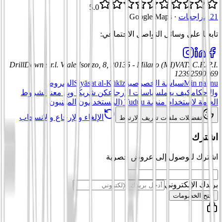
5.0
21 مراجعات
·
Google Maps
تابعنا على وسائل التواصل الاجتماعي
:
DrillDown s.r.l.
Viale Isonzo, 8, 20135 - Milano (MI)
VAT
:
C.F./P.I.
12392590969
Min nahnu
سياسة الخصوصية
Siyāsat al-Kūkīz
الشروط
والأحكام
كيف يعمل
سياسات الإرجاع
كن شريكًا وبِع معنا
الشروط
العامة لاستخدام منصة Tuduu (المستخدمون المهنيون)
الإلغاء والإرجاع والانسحاب
تفضيلات ملفات تعريف الارتباط
اشترك
اشترك للوصول إلى عروض حصرية
بريدك الإلكتروني
افتح الخصومات