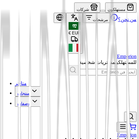
مستهلكون
شركات
من نحن؟
مرشحات
€
EUR
Emporion
للمستهلكين
مشتريات شخصية
متاجر
منتجات
وصفات
Emporion