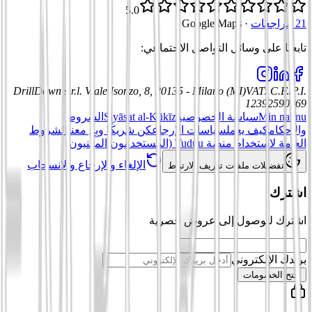
5.0
21 مراجعات
·
Google Maps
تابعنا على وسائل التواصل الاجتماعي
:
DrillDown s.r.l.
Viale Isonzo, 8, 20135 - Milano (MI)
VAT
:
C.F./P.I.
12392590969
Min nahnu
سياسة الخصوصية
Siyāsat al-Kūkīz
الشروط
والأحكام
كيف يعمل
سياسات الإرجاع
كن شريكًا وبِع معنا
الشروط
العامة لاستخدام منصة Tuduu (المستخدمون المهنيون)
الإلغاء والإرجاع والانسحاب
تفضيلات ملفات تعريف الارتباط
اشترك
اشترك للوصول إلى عروض حصرية
بريدك الإلكتروني
افتح الخصومات