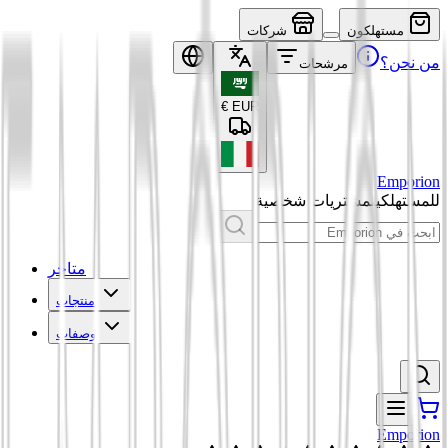
مستهلكون
شركات
من نحن؟
مرشحات
€
EUR
Emporion
للمستهلكين
مشتريات شخصية
متاجر
منتجات
وصفات
Emporion