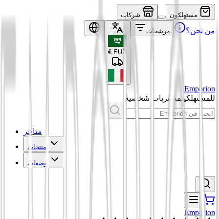
مستهلكون
شركات
من نحن؟
مرشحات
€
EUR
Emporion
للمستهلكين
مشتريات شخصية
متاجر
منتجات
وصفات
Emporion