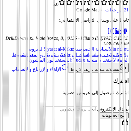
5.0
21 مراجعات
·
Google Maps
تابعنا على وسائل التواصل الاجتماعي
:
DrillDown s.r.l.
Viale Isonzo, 8, 20135 - Milano (MI)
VAT
:
C.F./P.I.
12392590969
Min nahnu
سياسة الخصوصية
Siyāsat al-Kūkīz
الشروط
والأحكام
كيف يعمل
سياسات الإرجاع
كن شريكًا وبِع معنا
الشروط
العامة لاستخدام منصة Tuduu (المستخدمون المهنيون)
الإلغاء والإرجاع والانسحاب
تفضيلات ملفات تعريف الارتباط
اشترك
اشترك للوصول إلى عروض حصرية
بريدك الإلكتروني
افتح الخصومات