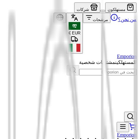
مستهلكون
شركات
من نحن؟
مرشحات
€
EUR
Emporion
للمستهلكين
مشتريات شخصية
Emporion