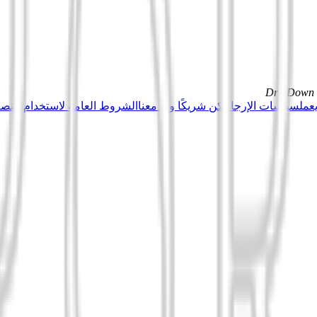
DrillDown s
عمل
سياسات الإرجاع
كن شريكًا وبِع معنا
الشروط العامة لاستخدام منصة Tuduu (المستخدمون المهني