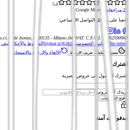
5.0
21 مراجعات
·
Google Maps
تابعنا على وسائل التواصل الاجتماعي
:
.r.l.
Viale Isonzo, 8, 20135 - Milano (MI)
VAT
:
C.F./P.I. 12392590969
Min nahnu
سياسة الخصوصية
Siyāsat al-Kūkīz
الشروط والأحكام
كيف ي
الإلغاء والإرجاع والانسحاب
تفضيلات ملفات تعريف الارتباط
اشترك
اشترك للوصول إلى عروض حصرية
بريدك الإلكتروني
افتح الخصومات
مدفوعات آمنة