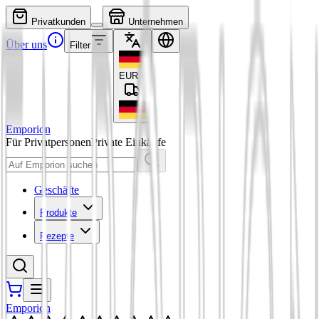
Privatkunden
Unternehmen
Über uns
Filter
EUR
€
Emporion
Für Privatpersonen
Private Einkäufe
Geschäfte
Produkte
Rezepte
Emporion