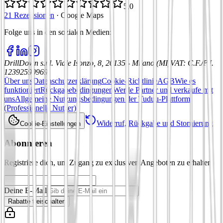
5,0
21 Rezensionen
·
Google Maps
Folge uns in den sozialen Medien
:
DrillDown s.r.l.
Viale Isonzo, 8, 20135 - Milano (MI)
VAT
:
C.F./P.I.
12392590969
Über uns
Datenschutzerklärung
Cookie-Richtlinie
AGB
Wie es
funktioniert
Rückgabebedingungen
Werde Partner und verkaufe mit
uns
Allgemeine Nutzungsbedingungen der Tuduu-Plattform
(Professionelle Nutzer)
Widerruf, Rückgabe und Stornierung
Cookie-Einstellungen
Abonnieren
Registriere dich, um Zugang zu exklusiven Angeboten zu erhalten
Deine E-Mail
Rabatte freischalten