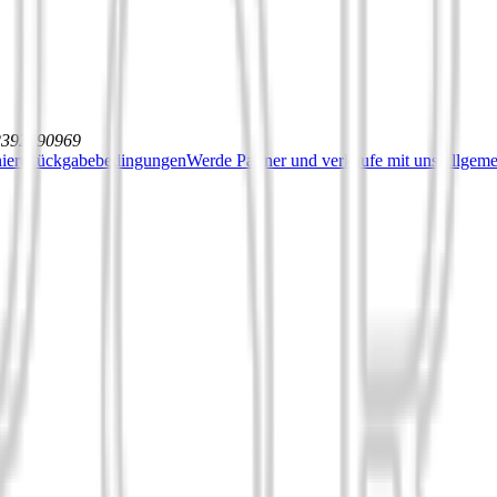
12392590969
iert
Rückgabebedingungen
Werde Partner und verkaufe mit uns
Allgeme