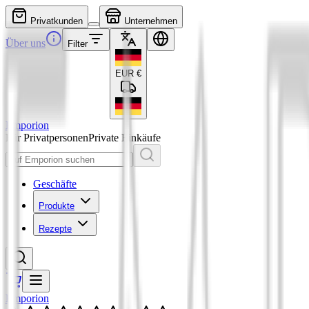
Privatkunden
Unternehmen
Über uns
Filter
EUR
€
Emporion
Für Privatpersonen
Private Einkäufe
Geschäfte
Produkte
Rezepte
Emporion