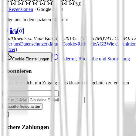
5,0
21 Rezensionen
·
Google Maps
Folge uns in den sozialen Medien
:
DrillDown s.r.l.
Viale Isonzo, 8, 20135 - Milano (MI)
VAT
:
C.F./P.I. 
Über uns
Datenschutzerklärung
Cookie-Richtlinie
AGB
Wie es funktion
Nutzer)
Widerruf, Rückgabe und Stornierung
Cookie-Einstellungen
Abonnieren
Registriere dich, um Zugang zu exklusiven Angeboten zu erhalten
Deine E-Mail
Rabatte freischalten
Sichere Zahlungen