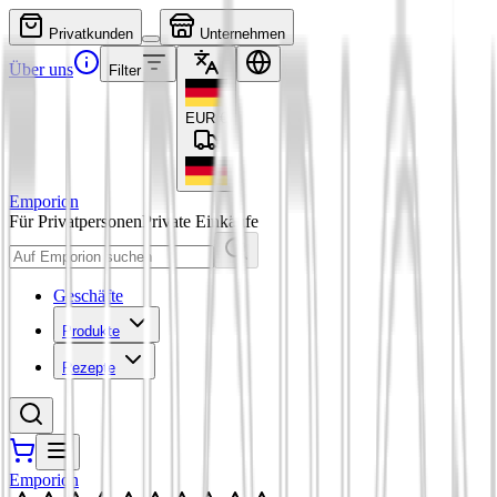
Privatkunden
Unternehmen
Über uns
Filter
EUR
€
Emporion
Für Privatpersonen
Private Einkäufe
Geschäfte
Produkte
Rezepte
Emporion