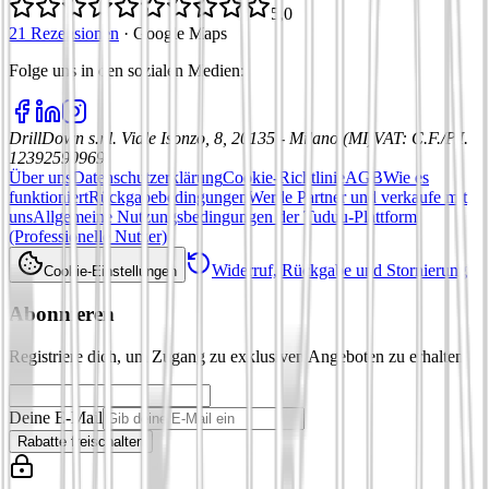
5,0
21 Rezensionen
·
Google Maps
Folge uns in den sozialen Medien
:
DrillDown s.r.l.
Viale Isonzo, 8, 20135 - Milano (MI)
VAT
:
C.F./P.I.
12392590969
Über uns
Datenschutzerklärung
Cookie-Richtlinie
AGB
Wie es
funktioniert
Rückgabebedingungen
Werde Partner und verkaufe mit
uns
Allgemeine Nutzungsbedingungen der Tuduu-Plattform
(Professionelle Nutzer)
Widerruf, Rückgabe und Stornierung
Cookie-Einstellungen
Abonnieren
Registriere dich, um Zugang zu exklusiven Angeboten zu erhalten
Deine E-Mail
Rabatte freischalten