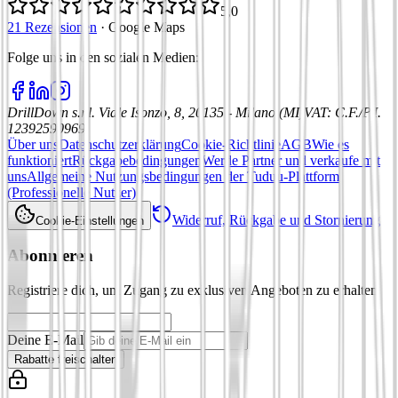
5,0
21 Rezensionen
·
Google Maps
Folge uns in den sozialen Medien
:
DrillDown s.r.l.
Viale Isonzo, 8, 20135 - Milano (MI)
VAT
:
C.F./P.I.
12392590969
Über uns
Datenschutzerklärung
Cookie-Richtlinie
AGB
Wie es
funktioniert
Rückgabebedingungen
Werde Partner und verkaufe mit
uns
Allgemeine Nutzungsbedingungen der Tuduu-Plattform
(Professionelle Nutzer)
Widerruf, Rückgabe und Stornierung
Cookie-Einstellungen
Abonnieren
Registriere dich, um Zugang zu exklusiven Angeboten zu erhalten
Deine E-Mail
Rabatte freischalten