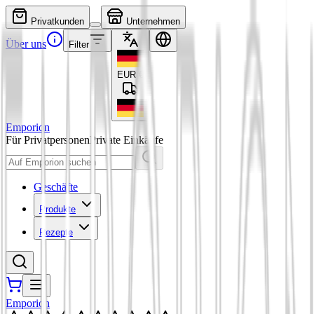
Privatkunden
Unternehmen
Über uns
Filter
EUR
€
Emporion
Für Privatpersonen
Private Einkäufe
Geschäfte
Produkte
Rezepte
Emporion