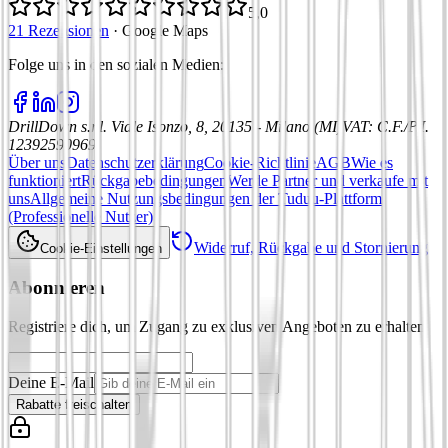
5,0
21 Rezensionen
·
Google Maps
Folge uns in den sozialen Medien
:
DrillDown s.r.l.
Viale Isonzo, 8, 20135 - Milano (MI)
VAT
:
C.F./P.I.
12392590969
Über uns
Datenschutzerklärung
Cookie-Richtlinie
AGB
Wie es
funktioniert
Rückgabebedingungen
Werde Partner und verkaufe mit
uns
Allgemeine Nutzungsbedingungen der Tuduu-Plattform
(Professionelle Nutzer)
Widerruf, Rückgabe und Stornierung
Cookie-Einstellungen
Abonnieren
Registriere dich, um Zugang zu exklusiven Angeboten zu erhalten
Deine E-Mail
Rabatte freischalten