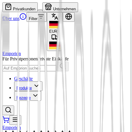
Privatkunden
Unternehmen
Über uns
Filter
EUR
€
Emporion
Für Privatpersonen
Private Einkäufe
Geschäfte
Produkte
Rezepte
Emporion