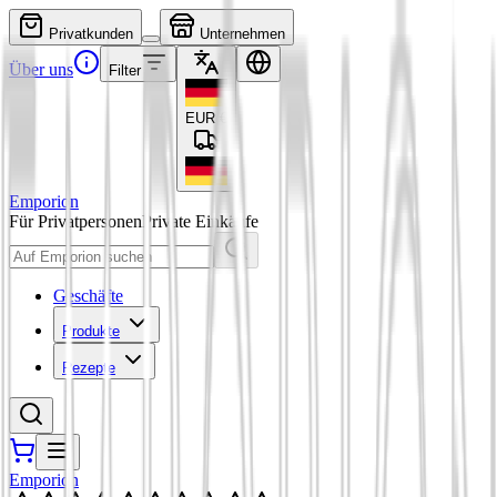
Privatkunden
Unternehmen
Über uns
Filter
EUR
€
Emporion
Für Privatpersonen
Private Einkäufe
Geschäfte
Produkte
Rezepte
Emporion