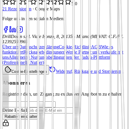
5,0
21 Rezensionen
·
Google Maps
Folge uns in den sozialen Medien
:
DrillDown s.r.l.
Viale Isonzo, 8, 20135 - Milano (MI)
VAT
:
C.F./P.I.
12392590969
Über uns
Datenschutzerklärung
Cookie-Richtlinie
AGB
Wie es
funktioniert
Rückgabebedingungen
Werde Partner und verkaufe mit
uns
Allgemeine Nutzungsbedingungen der Tuduu-Plattform
(Professionelle Nutzer)
Widerruf, Rückgabe und Stornierung
Cookie-Einstellungen
Abonnieren
Registriere dich, um Zugang zu exklusiven Angeboten zu erhalten
Deine E-Mail
Rabatte freischalten