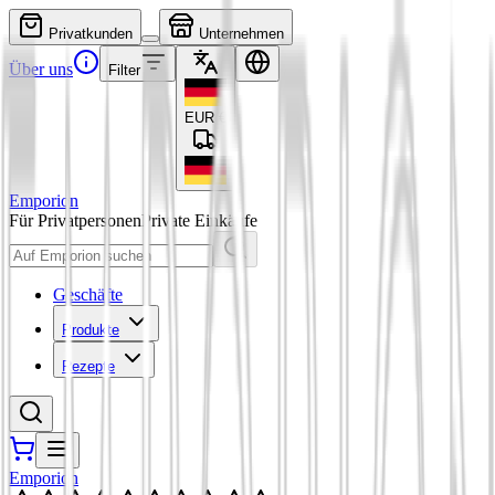
Privatkunden
Unternehmen
Über uns
Filter
EUR
€
Emporion
Für Privatpersonen
Private Einkäufe
Geschäfte
Produkte
Rezepte
Emporion