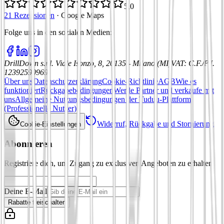
5,0
21 Rezensionen
·
Google Maps
Folge uns in den sozialen Medien
:
DrillDown s.r.l.
Viale Isonzo, 8, 20135 - Milano (MI)
VAT
:
C.F./P.I.
12392590969
Über uns
Datenschutzerklärung
Cookie-Richtlinie
AGB
Wie es
funktioniert
Rückgabebedingungen
Werde Partner und verkaufe mit
uns
Allgemeine Nutzungsbedingungen der Tuduu-Plattform
(Professionelle Nutzer)
Widerruf, Rückgabe und Stornierung
Cookie-Einstellungen
Abonnieren
Registriere dich, um Zugang zu exklusiven Angeboten zu erhalten
Deine E-Mail
Rabatte freischalten