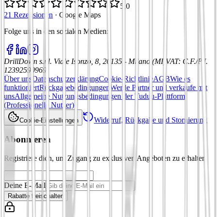
5,0
21 Rezensionen
·
Google Maps
Folge uns in den sozialen Medien
:
DrillDown s.r.l.
Viale Isonzo, 8, 20135 - Milano (MI)
VAT
:
C.F./P.I.
12392590969
Über uns
Datenschutzerklärung
Cookie-Richtlinie
AGB
Wie es
funktioniert
Rückgabebedingungen
Werde Partner und verkaufe mit
uns
Allgemeine Nutzungsbedingungen der Tuduu-Plattform
(Professionelle Nutzer)
Widerruf, Rückgabe und Stornierung
Cookie-Einstellungen
Abonnieren
Registriere dich, um Zugang zu exklusiven Angeboten zu erhalten
Deine E-Mail
Rabatte freischalten