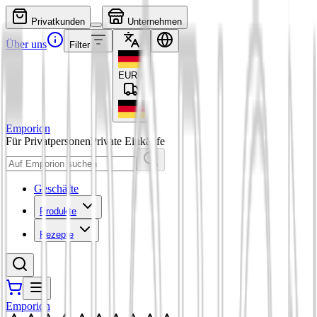
Privatkunden
Unternehmen
Über uns
Filter
EUR
€
Emporion
Für Privatpersonen
Private Einkäufe
Geschäfte
Produkte
Rezepte
Emporion