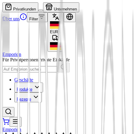
Privatkunden
Unternehmen
Über uns
Filter
EUR
€
Emporion
Für Privatpersonen
Private Einkäufe
Geschäfte
Produkte
Rezepte
Emporion