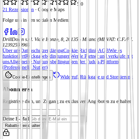
5,0
21 Rezensionen
·
Google Maps
Folge uns in den sozialen Medien
:
DrillDown s.r.l.
Viale Isonzo, 8, 20135 - Milano (MI)
VAT
:
C.F./P.I.
12392590969
Über uns
Datenschutzerklärung
Cookie-Richtlinie
AGB
Wie es
funktioniert
Rückgabebedingungen
Werde Partner und verkaufe mit
uns
Allgemeine Nutzungsbedingungen der Tuduu-Plattform
(Professionelle Nutzer)
Widerruf, Rückgabe und Stornierung
Cookie-Einstellungen
Abonnieren
Registriere dich, um Zugang zu exklusiven Angeboten zu erhalten
Deine E-Mail
Rabatte freischalten