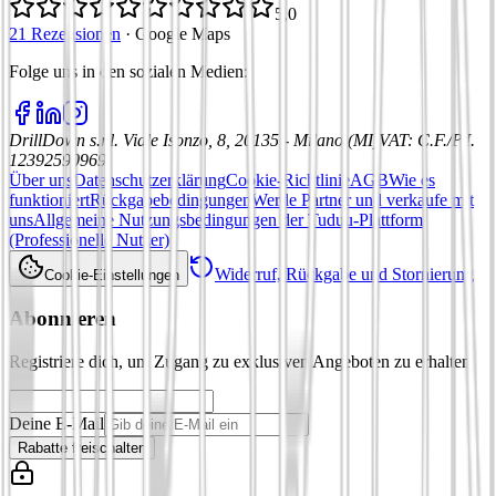
5,0
21 Rezensionen
·
Google Maps
Folge uns in den sozialen Medien
:
DrillDown s.r.l.
Viale Isonzo, 8, 20135 - Milano (MI)
VAT
:
C.F./P.I.
12392590969
Über uns
Datenschutzerklärung
Cookie-Richtlinie
AGB
Wie es
funktioniert
Rückgabebedingungen
Werde Partner und verkaufe mit
uns
Allgemeine Nutzungsbedingungen der Tuduu-Plattform
(Professionelle Nutzer)
Widerruf, Rückgabe und Stornierung
Cookie-Einstellungen
Abonnieren
Registriere dich, um Zugang zu exklusiven Angeboten zu erhalten
Deine E-Mail
Rabatte freischalten