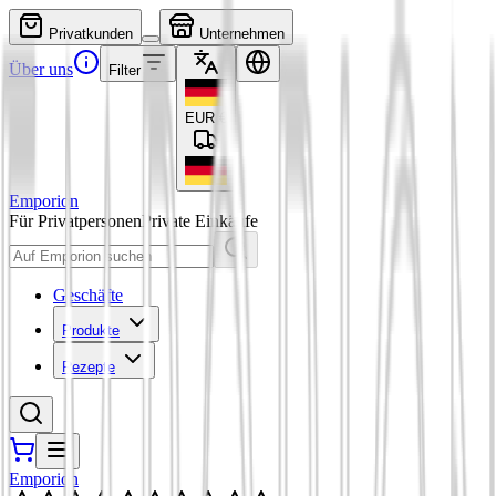
Privatkunden
Unternehmen
Über uns
Filter
EUR
€
Emporion
Für Privatpersonen
Private Einkäufe
Geschäfte
Produkte
Rezepte
Emporion