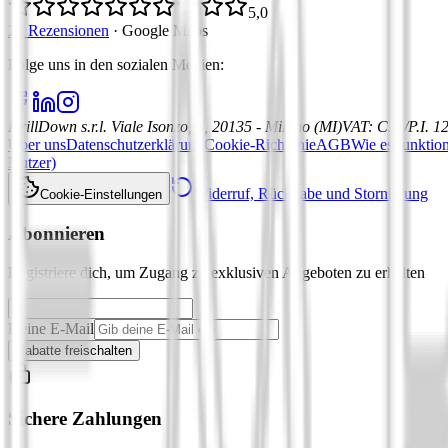
5,0
21 Rezensionen
·
Google Maps
Folge uns in den sozialen Medien
:
DrillDown s.r.l.
Viale Isonzo, 8, 20135 - Milano (MI)
VAT
:
C.F./P.I. 
Über uns
Datenschutzerklärung
Cookie-Richtlinie
AGB
Wie es funktion
Nutzer)
Widerruf, Rückgabe und Stornierung
Cookie-Einstellungen
Abonnieren
Registriere dich, um Zugang zu exklusiven Angeboten zu erhalten
Deine E-Mail
Rabatte freischalten
Sichere Zahlungen