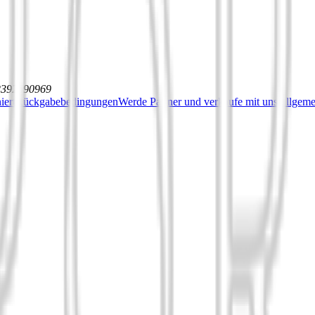
12392590969
iert
Rückgabebedingungen
Werde Partner und verkaufe mit uns
Allgeme