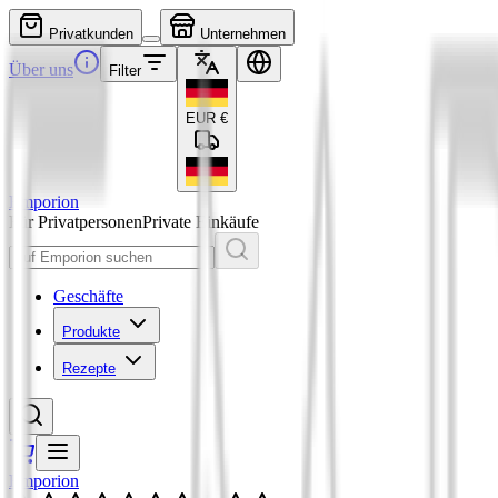
Privatkunden
Unternehmen
Über uns
Filter
EUR
€
Emporion
Für Privatpersonen
Private Einkäufe
Geschäfte
Produkte
Rezepte
Emporion