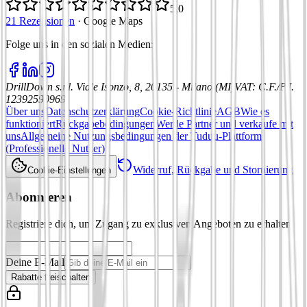
5,0
21 Rezensionen
·
Google Maps
Folge uns in den sozialen Medien
:
DrillDown s.r.l.
Viale Isonzo, 8, 20135 - Milano (MI)
VAT
:
C.F./P.I.
12392590969
Über uns
Datenschutzerklärung
Cookie-Richtlinie
AGB
Wie es
funktioniert
Rückgabebedingungen
Werde Partner und verkaufe mit
uns
Allgemeine Nutzungsbedingungen der Tuduu-Plattform
(Professionelle Nutzer)
Widerruf, Rückgabe und Stornierung
Cookie-Einstellungen
Abonnieren
Registriere dich, um Zugang zu exklusiven Angeboten zu erhalten
Deine E-Mail
Rabatte freischalten