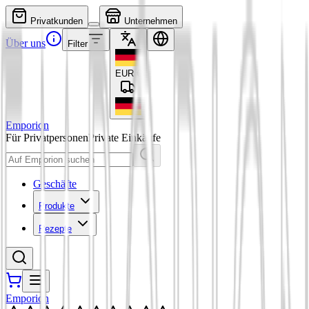
Privatkunden
Unternehmen
Über uns
Filter
EUR
€
Emporion
Für Privatpersonen
Private Einkäufe
Geschäfte
Produkte
Rezepte
Emporion