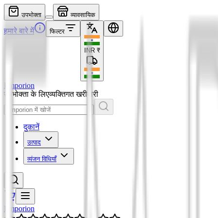
उपभोक्ता
व्यावसायिक
हमारे बारे में
फिल्टर
INR
₹
Emporion
उपभोक्ता के लिए
व्यक्तिगत खरीदारी
दुकानें
उत्पाद
व्यंजन विधियाँ
Emporion