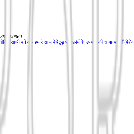
12392590969
ीतियाँ
साथी बनें और हमारे साथ बेचें
टुडू प्लेटफ़ॉर्म के उपयोग की सामान्य शर्तें (पेश