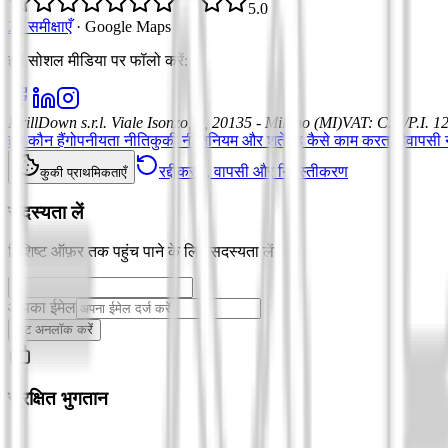
5.0
21 समीक्षाएँ
·
Google Maps
हमें सोशल मीडिया पर फॉलो करें
:
DrillDown s.r.l.
Viale Isonzo, 8, 20135 - Milano (MI)
VAT
:
C.F./P.I. 
हम कौन हैं
गोपनीयता नीति
कुकी नीति
नियम और शर्तें
यह कैसे काम करता है
वापसी न
रद्दीकरण, वापसी और निरस्तीकरण
कुकी प्राथमिकताएँ
सदस्यता लें
विशिष्ट ऑफ़र तक पहुंच पाने के लिए सदस्यता लें
आपका ईमेल
छूट अनलॉक करें
सुरक्षित भुगतान