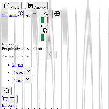
Privati
Aziende
Chi siamo
Filtri
EUR
€
Emporion
Per privati
Acquisti personali
Negozi
Prodotti
Ricette
Emporion