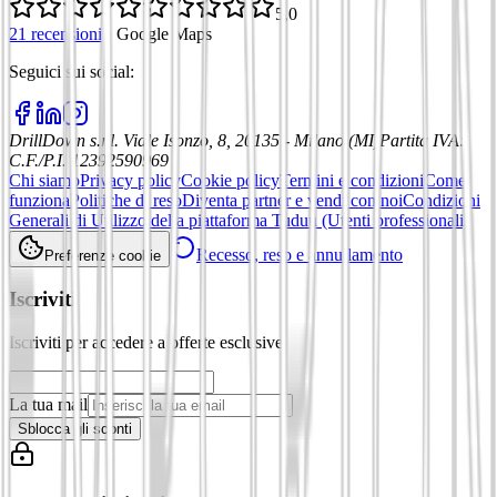
5,0
21 recensioni
·
Google Maps
Seguici sui social
:
DrillDown s.r.l.
Viale Isonzo, 8, 20135 - Milano (MI)
Partita IVA
:
C.F./P.I. 12392590969
Chi siamo
Privacy policy
Cookie policy
Termini e condizioni
Come
funziona
Politiche di reso
Diventa partner e vendi con noi
Condizioni
Generali di Utilizzo della piattaforma Tuduu (Utenti professionali)
Recesso, reso e annullamento
Preferenze cookie
Iscriviti
Iscriviti per accedere a offerte esclusive
La tua mail
Sblocca gli sconti