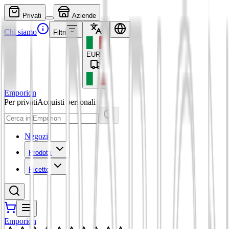
Privati
Aziende
Chi siamo
Filtri
EUR
€
Emporion
Per privati
Acquisti personali
Negozi
Prodotti
Ricette
Emporion