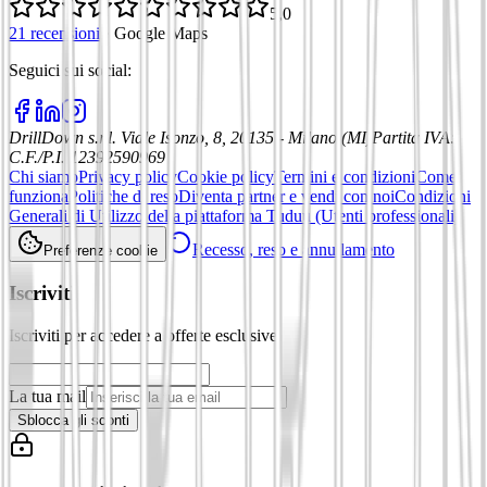
5,0
21 recensioni
·
Google Maps
Seguici sui social
:
DrillDown s.r.l.
Viale Isonzo, 8, 20135 - Milano (MI)
Partita IVA
:
C.F./P.I. 12392590969
Chi siamo
Privacy policy
Cookie policy
Termini e condizioni
Come
funziona
Politiche di reso
Diventa partner e vendi con noi
Condizioni
Generali di Utilizzo della piattaforma Tuduu (Utenti professionali)
Recesso, reso e annullamento
Preferenze cookie
Iscriviti
Iscriviti per accedere a offerte esclusive
La tua mail
Sblocca gli sconti