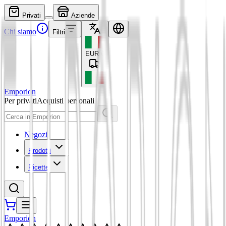
Privati
Aziende
Chi siamo
Filtri
EUR
€
Emporion
Per privati
Acquisti personali
Negozi
Prodotti
Ricette
Emporion