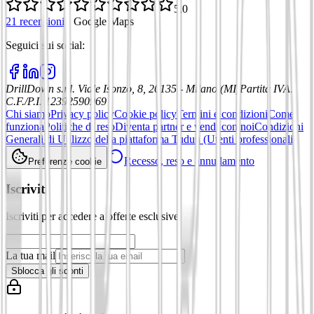
5,0
21 recensioni
·
Google Maps
Seguici sui social
:
DrillDown s.r.l.
Viale Isonzo, 8, 20135 - Milano (MI)
Partita IVA
:
C.F./P.I. 12392590969
Chi siamo
Privacy policy
Cookie policy
Termini e condizioni
Come
funziona
Politiche di reso
Diventa partner e vendi con noi
Condizioni
Generali di Utilizzo della piattaforma Tuduu (Utenti professionali)
Recesso, reso e annullamento
Preferenze cookie
Iscriviti
Iscriviti per accedere a offerte esclusive
La tua mail
Sblocca gli sconti