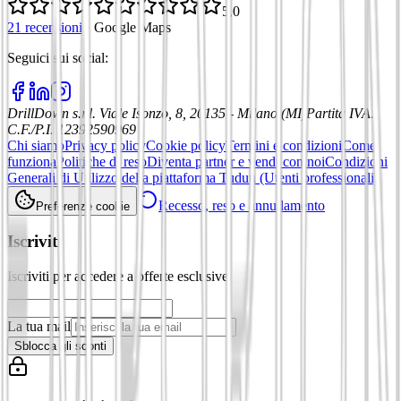
5,0
21 recensioni
·
Google Maps
Seguici sui social
:
DrillDown s.r.l.
Viale Isonzo, 8, 20135 - Milano (MI)
Partita IVA
:
C.F./P.I. 12392590969
Chi siamo
Privacy policy
Cookie policy
Termini e condizioni
Come
funziona
Politiche di reso
Diventa partner e vendi con noi
Condizioni
Generali di Utilizzo della piattaforma Tuduu (Utenti professionali)
Recesso, reso e annullamento
Preferenze cookie
Iscriviti
Iscriviti per accedere a offerte esclusive
La tua mail
Sblocca gli sconti