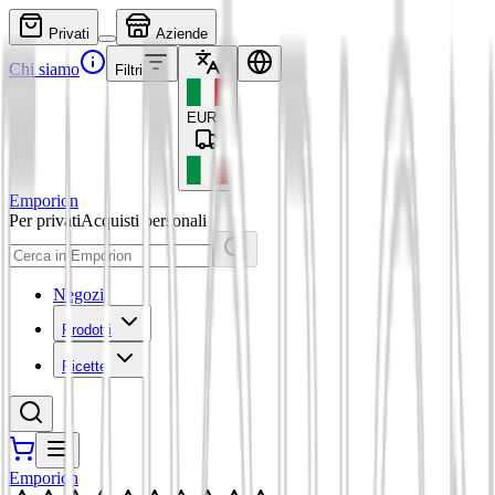
Privati
Aziende
Chi siamo
Filtri
EUR
€
Emporion
Per privati
Acquisti personali
Negozi
Prodotti
Ricette
Emporion