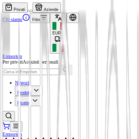
Privati
Aziende
Chi siamo
Filtri
EUR
€
Emporion
Per privati
Acquisti personali
Negozi
Prodotti
Ricette
Emporion