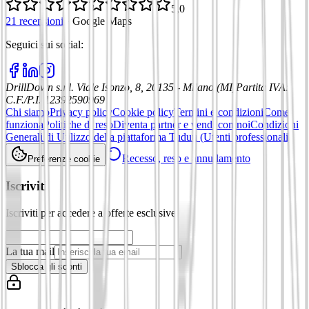
5,0
21 recensioni
·
Google Maps
Seguici sui social
:
DrillDown s.r.l.
Viale Isonzo, 8, 20135 - Milano (MI)
Partita IVA
:
C.F./P.I. 12392590969
Chi siamo
Privacy policy
Cookie policy
Termini e condizioni
Come
funziona
Politiche di reso
Diventa partner e vendi con noi
Condizioni
Generali di Utilizzo della piattaforma Tuduu (Utenti professionali)
Recesso, reso e annullamento
Preferenze cookie
Iscriviti
Iscriviti per accedere a offerte esclusive
La tua mail
Sblocca gli sconti