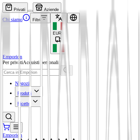
Privati
Aziende
Chi siamo
Filtri
EUR
€
Emporion
Per privati
Acquisti personali
Negozi
Prodotti
Ricette
Emporion