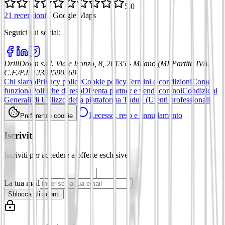
5,0
21 recensioni
·
Google Maps
Seguici sui social
:
DrillDown s.r.l.
Viale Isonzo, 8, 20135 - Milano (MI)
Partita IVA
:
C.F./P.I. 12392590969
Chi siamo
Privacy policy
Cookie policy
Termini e condizioni
Come
funziona
Politiche di reso
Diventa partner e vendi con noi
Condizioni
Generali di Utilizzo della piattaforma Tuduu (Utenti professionali)
Recesso, reso e annullamento
Preferenze cookie
Iscriviti
Iscriviti per accedere a offerte esclusive
La tua mail
Sblocca gli sconti