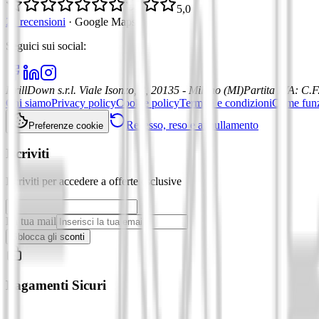
5,0
21 recensioni
·
Google Maps
Seguici sui social
:
DrillDown s.r.l.
Viale Isonzo, 8, 20135 - Milano (MI)
Partita IVA
:
C.F
Chi siamo
Privacy policy
Cookie policy
Termini e condizioni
Come fun
Recesso, reso e annullamento
Preferenze cookie
Iscriviti
Iscriviti per accedere a offerte esclusive
La tua mail
Sblocca gli sconti
Pagamenti Sicuri