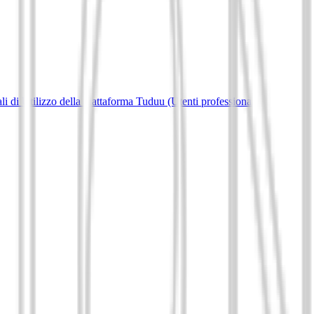
i di Utilizzo della piattaforma Tuduu (Utenti professionali)