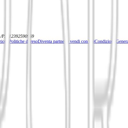
./P.I. 12392590969
ziona
Politiche di reso
Diventa partner e vendi con noi
Condizioni General