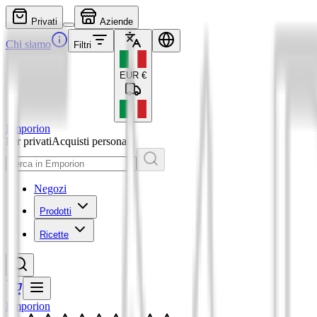
Privati
Aziende
Chi siamo
Filtri
EUR
€
Emporion
Per privati
Acquisti personali
Negozi
Prodotti
Ricette
Emporion