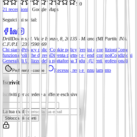
5,0
21 recensioni
·
Google Maps
Seguici sui social
:
DrillDown s.r.l.
Viale Isonzo, 8, 20135 - Milano (MI)
Partita IVA
:
C.F./P.I. 12392590969
Chi siamo
Privacy policy
Cookie policy
Termini e condizioni
Come
funziona
Politiche di reso
Diventa partner e vendi con noi
Condizioni
Generali di Utilizzo della piattaforma Tuduu (Utenti professionali)
Recesso, reso e annullamento
Preferenze cookie
Iscriviti
Iscriviti per accedere a offerte esclusive
La tua mail
Sblocca gli sconti