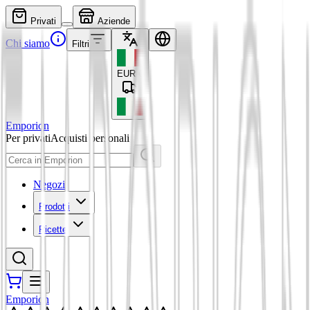
Privati
Aziende
Chi siamo
Filtri
EUR
€
Emporion
Per privati
Acquisti personali
Negozi
Prodotti
Ricette
Emporion