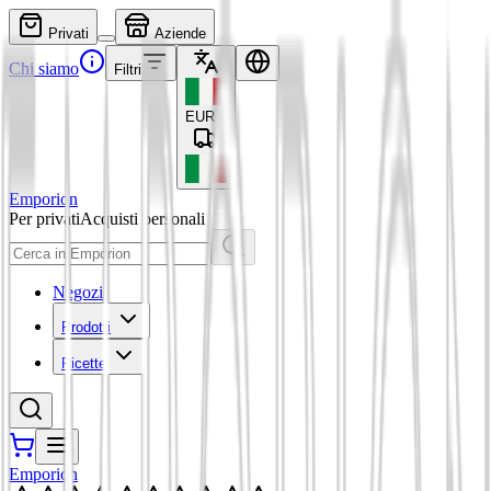
Privati
Aziende
Chi siamo
Filtri
EUR
€
Emporion
Per privati
Acquisti personali
Negozi
Prodotti
Ricette
Emporion