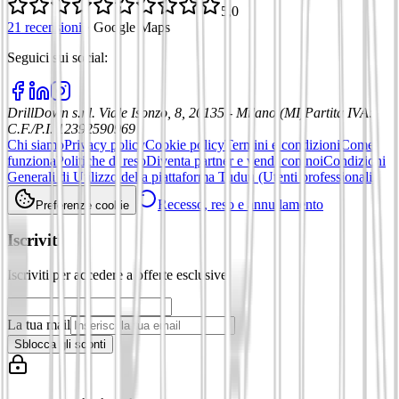
5,0
21 recensioni
·
Google Maps
Seguici sui social
:
DrillDown s.r.l.
Viale Isonzo, 8, 20135 - Milano (MI)
Partita IVA
:
C.F./P.I. 12392590969
Chi siamo
Privacy policy
Cookie policy
Termini e condizioni
Come
funziona
Politiche di reso
Diventa partner e vendi con noi
Condizioni
Generali di Utilizzo della piattaforma Tuduu (Utenti professionali)
Recesso, reso e annullamento
Preferenze cookie
Iscriviti
Iscriviti per accedere a offerte esclusive
La tua mail
Sblocca gli sconti