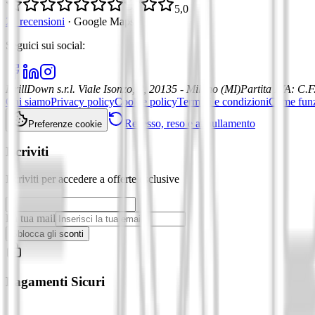
5,0
21 recensioni
·
Google Maps
Seguici sui social
:
DrillDown s.r.l.
Viale Isonzo, 8, 20135 - Milano (MI)
Partita IVA
:
C.F
Chi siamo
Privacy policy
Cookie policy
Termini e condizioni
Come fun
Recesso, reso e annullamento
Preferenze cookie
Iscriviti
Iscriviti per accedere a offerte esclusive
La tua mail
Sblocca gli sconti
Pagamenti Sicuri