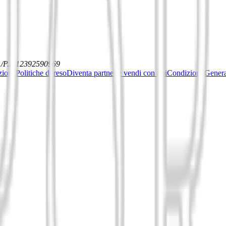
./P.I. 12392590969
ziona
Politiche di reso
Diventa partner e vendi con noi
Condizioni General