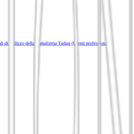
i di Utilizzo della piattaforma Tuduu (Utenti professionali)