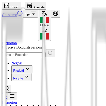
Privati
Aziende
Chi siamo
Filtri
EUR
€
Emporion
Per privati
Acquisti personali
Negozi
Prodotti
Ricette
Emporion