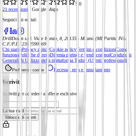
5,0
21 recensioni
·
Google Maps
Seguici sui social
:
DrillDown s.r.l.
Viale Isonzo, 8, 20135 - Milano (MI)
Partita IVA
:
C.F./P.I. 12392590969
Chi siamo
Privacy policy
Cookie policy
Termini e condizioni
Come
funziona
Politiche di reso
Diventa partner e vendi con noi
Condizioni
Generali di Utilizzo della piattaforma Tuduu (Utenti professionali)
Recesso, reso e annullamento
Preferenze cookie
Iscriviti
Iscriviti per accedere a offerte esclusive
La tua mail
Sblocca gli sconti