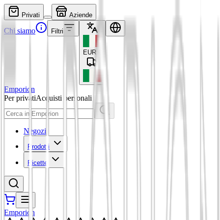
Privati
Aziende
Chi siamo
Filtri
EUR
€
Emporion
Per privati
Acquisti personali
Negozi
Prodotti
Ricette
Emporion