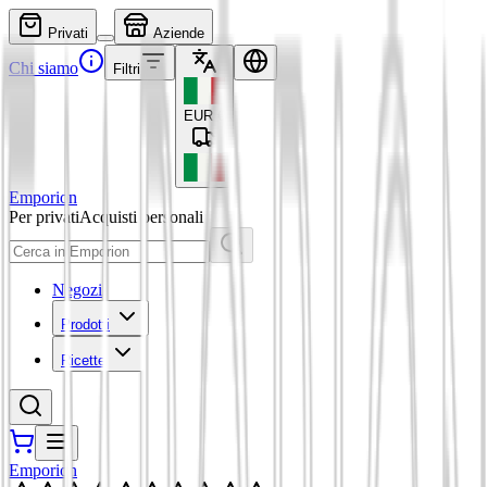
Privati
Aziende
Chi siamo
Filtri
EUR
€
Emporion
Per privati
Acquisti personali
Negozi
Prodotti
Ricette
Emporion