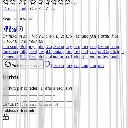
5,0
21 recensioni
·
Google Maps
Seguici sui social
:
DrillDown s.r.l.
Viale Isonzo, 8, 20135 - Milano (MI)
Partita IVA
:
C.F./P.I. 12392590969
Chi siamo
Privacy policy
Cookie policy
Termini e condizioni
Come
funziona
Politiche di reso
Diventa partner e vendi con noi
Condizioni
Generali di Utilizzo della piattaforma Tuduu (Utenti professionali)
Recesso, reso e annullamento
Preferenze cookie
Iscriviti
Iscriviti per accedere a offerte esclusive
La tua mail
Sblocca gli sconti