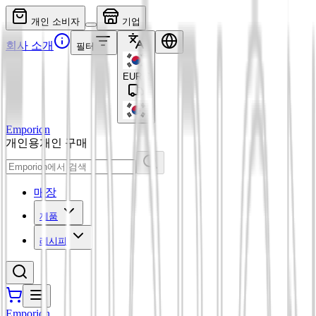
개인 소비자
기업
회사 소개
필터
EUR
€
Emporion
개인용
개인 구매
매장
제품
레시피
Emporion