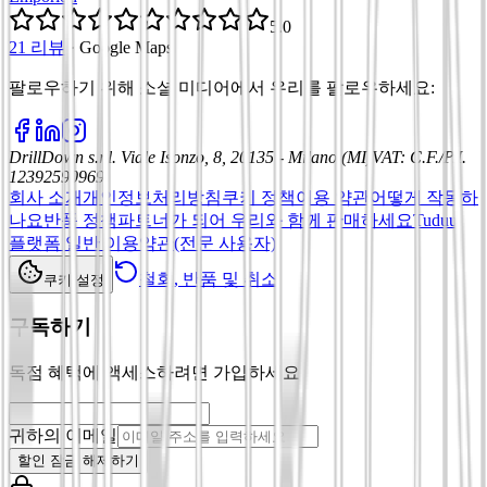
5.0
21 리뷰
·
Google Maps
팔로우하기 위해 소셜 미디어에서 우리를 팔로우하세요
:
DrillDown s.r.l.
Viale Isonzo, 8, 20135 - Milano (MI)
VAT
:
C.F./P.I.
12392590969
회사 소개
개인정보처리방침
쿠키 정책
이용 약관
어떻게 작동하
나요
반품 정책
파트너가 되어 우리와 함께 판매하세요
Tuduu
플랫폼 일반 이용약관(전문 사용자)
철회, 반품 및 취소
쿠키 설정
구독하기
독점 혜택에 액세스하려면 가입하세요
귀하의 이메일
할인 잠금 해제하기