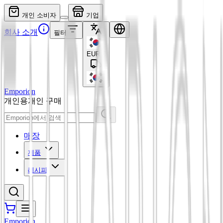
개인 소비자
기업
회사 소개
필터
EUR
€
Emporion
개인용
개인 구매
매장
제품
레시피
Emporion