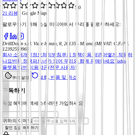
5.0
21 리뷰
·
Google Maps
팔로우하기 위해 소셜 미디어에서 우리를 팔로우하세요
:
DrillDown s.r.l.
Viale Isonzo, 8, 20135 - Milano (MI)
VAT
:
C.F./P.I.
12392590969
회사 소개
개인정보처리방침
쿠키 정책
이용 약관
어떻게 작동하
나요
반품 정책
파트너가 되어 우리와 함께 판매하세요
Tuduu
플랫폼 일반 이용약관(전문 사용자)
철회, 반품 및 취소
쿠키 설정
구독하기
독점 혜택에 액세스하려면 가입하세요
귀하의 이메일
할인 잠금 해제하기