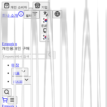
개인 소비자
기업
회사 소개
필터
EUR
€
Emporion
개인용
개인 구매
매장
제품
레시피
Emporion