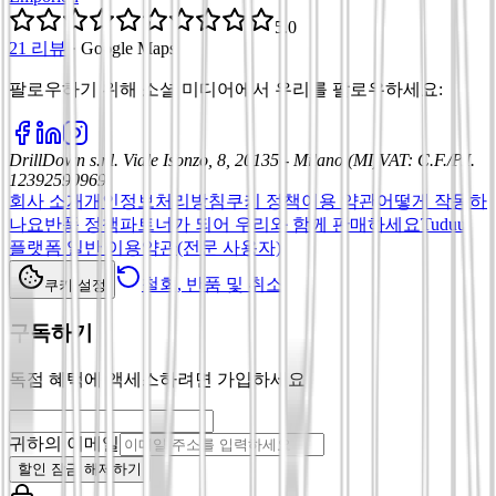
5.0
21 리뷰
·
Google Maps
팔로우하기 위해 소셜 미디어에서 우리를 팔로우하세요
:
DrillDown s.r.l.
Viale Isonzo, 8, 20135 - Milano (MI)
VAT
:
C.F./P.I.
12392590969
회사 소개
개인정보처리방침
쿠키 정책
이용 약관
어떻게 작동하
나요
반품 정책
파트너가 되어 우리와 함께 판매하세요
Tuduu
플랫폼 일반 이용약관(전문 사용자)
철회, 반품 및 취소
쿠키 설정
구독하기
독점 혜택에 액세스하려면 가입하세요
귀하의 이메일
할인 잠금 해제하기