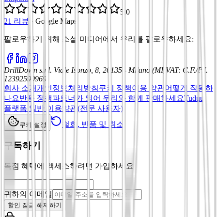
5.0
21 리뷰
·
Google Maps
팔로우하기 위해 소셜 미디어에서 우리를 팔로우하세요
:
DrillDown s.r.l.
Viale Isonzo, 8, 20135 - Milano (MI)
VAT
:
C.F./P.I.
12392590969
회사 소개
개인정보처리방침
쿠키 정책
이용 약관
어떻게 작동하
나요
반품 정책
파트너가 되어 우리와 함께 판매하세요
Tuduu
플랫폼 일반 이용약관(전문 사용자)
철회, 반품 및 취소
쿠키 설정
구독하기
독점 혜택에 액세스하려면 가입하세요
귀하의 이메일
할인 잠금 해제하기