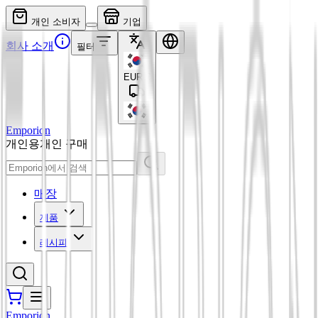
개인 소비자
기업
회사 소개
필터
EUR
€
Emporion
개인용
개인 구매
매장
제품
레시피
Emporion