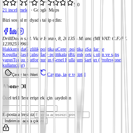
5,0
21 incelemeler
·
Google Maps
Bizi sosyal medyada takip edin
:
DrillDown s.r.l.
Viale Isonzo, 8, 20135 - Milano (MI)
VAT
:
C.F./P.I.
12392590969
Hakkımızda
Gizlilik politikası
Çerez politikası
Şartlar ve
Koşullar
Nasıl çalışır
İade politikaları
Bizimle ortak olun ve satış
yapın
Tuduu platformunun Genel Kullanım Şartları (Profesyonel
kullanıcılar)
Cayma, iade ve iptal
Çerez tercihleri
Abone Ol
Özel tekliflere erişmek için kaydolun
E-posta adresiniz
İndirimleri açığa çıkarın