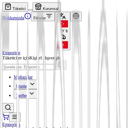
Tüketici
Kurumsal
Hakkımızda
Filtreler
TRY
₺
Emporion
Tüketiciler için
Kişisel alışverişler
Mağazalar
Ürünler
Tarifler
Emporion