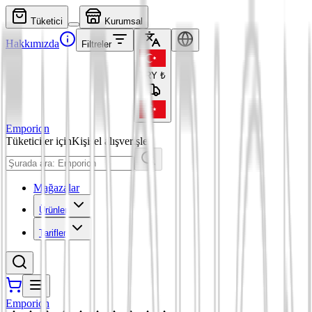
Tüketici
Kurumsal
Hakkımızda
Filtreler
TRY
₺
Emporion
Tüketiciler için
Kişisel alışverişler
Mağazalar
Ürünler
Tarifler
Emporion