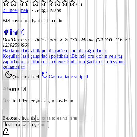
5,0
21 incelemeler
·
Google Maps
Bizi sosyal medyada takip edin
:
DrillDown s.r.l.
Viale Isonzo, 8, 20135 - Milano (MI)
VAT
:
C.F./P.I.
12392590969
Hakkımızda
Gizlilik politikası
Çerez politikası
Şartlar ve
Koşullar
Nasıl çalışır
İade politikaları
Bizimle ortak olun ve satış
yapın
Tuduu platformunun Genel Kullanım Şartları (Profesyonel
kullanıcılar)
Cayma, iade ve iptal
Çerez tercihleri
Abone Ol
Özel tekliflere erişmek için kaydolun
E-posta adresiniz
İndirimleri açığa çıkarın