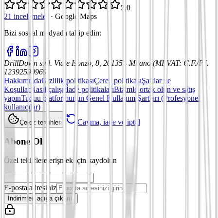
5,0
21 incelemeler
·
Google Maps
Bizi sosyal medyada takip edin
:
DrillDown s.r.l.
Viale Isonzo, 8, 20135 - Milano (MI)
VAT
:
C.F./P.I.
12392590969
Hakkımızda
Gizlilik politikası
Çerez politikası
Şartlar ve
Koşullar
Nasıl çalışır
İade politikaları
Bizimle ortak olun ve satış
yapın
Tuduu platformunun Genel Kullanım Şartları (Profesyonel
kullanıcılar)
Cayma, iade ve iptal
Çerez tercihleri
Abone Ol
Özel tekliflere erişmek için kaydolun
E-posta adresiniz
İndirimleri açığa çıkarın