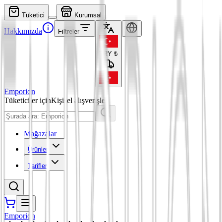
Tüketici
Kurumsal
Hakkımızda
Filtreler
TRY
₺
Emporion
Tüketiciler için
Kişisel alışverişler
Mağazalar
Ürünler
Tarifler
Emporion