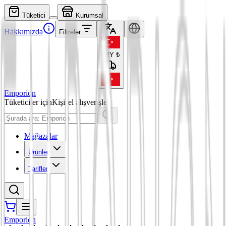
Tüketici
Kurumsal
Hakkımızda
Filtreler
TRY
₺
Emporion
Tüketiciler için
Kişisel alışverişler
Mağazalar
Ürünler
Tarifler
Emporion