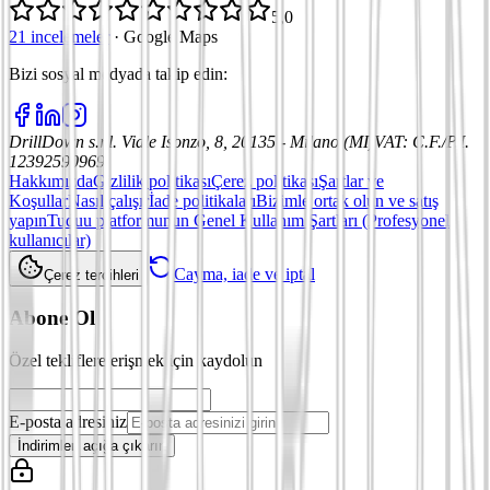
5,0
21 incelemeler
·
Google Maps
Bizi sosyal medyada takip edin
:
DrillDown s.r.l.
Viale Isonzo, 8, 20135 - Milano (MI)
VAT
:
C.F./P.I.
12392590969
Hakkımızda
Gizlilik politikası
Çerez politikası
Şartlar ve
Koşullar
Nasıl çalışır
İade politikaları
Bizimle ortak olun ve satış
yapın
Tuduu platformunun Genel Kullanım Şartları (Profesyonel
kullanıcılar)
Cayma, iade ve iptal
Çerez tercihleri
Abone Ol
Özel tekliflere erişmek için kaydolun
E-posta adresiniz
İndirimleri açığa çıkarın