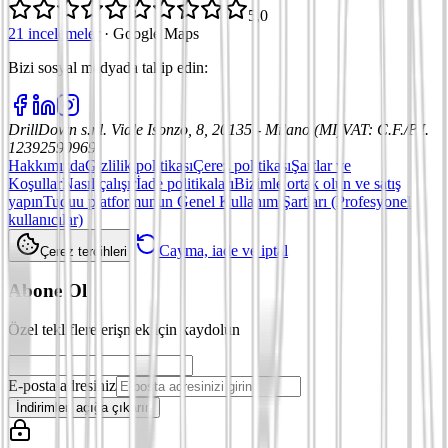
5,0
21 incelemeler
·
Google Maps
Bizi sosyal medyada takip edin
:
DrillDown s.r.l.
Viale Isonzo, 8, 20135 - Milano (MI)
VAT
:
C.F./P.I.
12392590969
Hakkımızda
Gizlilik politikası
Çerez politikası
Şartlar ve
Koşullar
Nasıl çalışır
İade politikaları
Bizimle ortak olun ve satış
yapın
Tuduu platformunun Genel Kullanım Şartları (Profesyonel
kullanıcılar)
Cayma, iade ve iptal
Çerez tercihleri
Abone Ol
Özel tekliflere erişmek için kaydolun
E-posta adresiniz
İndirimleri açığa çıkarın