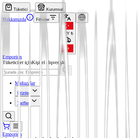
Tüketici
Kurumsal
Hakkımızda
Filtreler
TRY
₺
Emporion
Tüketiciler için
Kişisel alışverişler
Mağazalar
Ürünler
Tarifler
Emporion