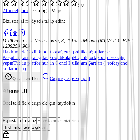
5,0
21 incelemeler
·
Google Maps
Bizi sosyal medyada takip edin
:
DrillDown s.r.l.
Viale Isonzo, 8, 20135 - Milano (MI)
VAT
:
C.F./P.I.
12392590969
Hakkımızda
Gizlilik politikası
Çerez politikası
Şartlar ve
Koşullar
Nasıl çalışır
İade politikaları
Bizimle ortak olun ve satış
yapın
Tuduu platformunun Genel Kullanım Şartları (Profesyonel
kullanıcılar)
Cayma, iade ve iptal
Çerez tercihleri
Abone Ol
Özel tekliflere erişmek için kaydolun
E-posta adresiniz
İndirimleri açığa çıkarın