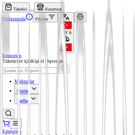
Tüketici
Kurumsal
Hakkımızda
Filtreler
TRY
₺
Emporion
Tüketiciler için
Kişisel alışverişler
Mağazalar
Ürünler
Tarifler
Emporion